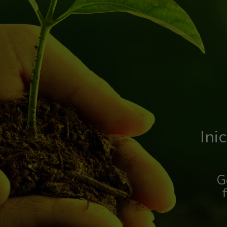
Ini
G