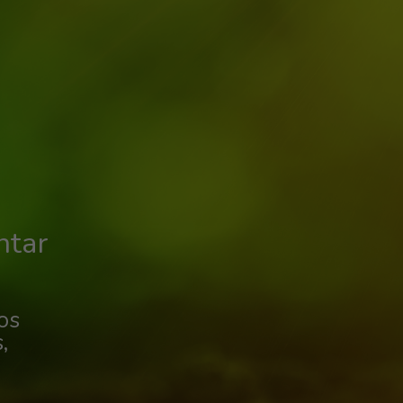
ntar
os
,